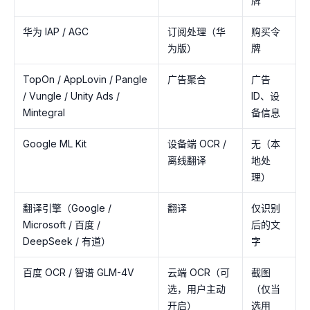
牌
华为 IAP / AGC
订阅处理（华
购买令
为版）
牌
TopOn / AppLovin / Pangle
广告聚合
广告
/ Vungle / Unity Ads /
ID、设
Mintegral
备信息
Google ML Kit
设备端 OCR /
无（本
离线翻译
地处
理）
翻译引擎（Google /
翻译
仅识别
Microsoft / 百度 /
后的文
DeepSeek / 有道）
字
百度 OCR / 智谱 GLM-4V
云端 OCR（可
截图
选，用户主动
（仅当
开启）
选用